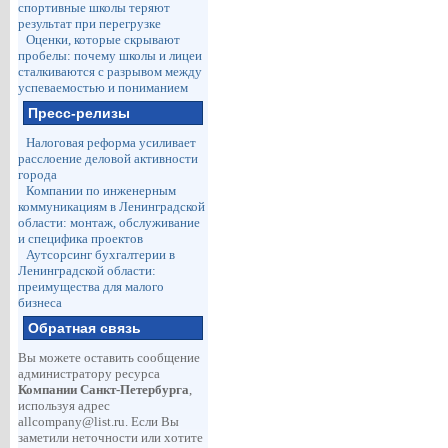
спортивные школы теряют
результат при перегрузке
Оценки, которые скрывают
пробелы: почему школы и лицеи
сталкиваются с разрывом между
успеваемостью и пониманием
Пресс-релизы
Налоговая реформа усиливает
расслоение деловой активности
города
Компании по инженерным
коммуникациям в Ленинградской
области: монтаж, обслуживание
и специфика проектов
Аутсорсинг бухгалтерии в
Ленинградской области:
преимущества для малого
бизнеса
Обратная связь
Вы можете оставить сообщение
администратору ресурса
Компании Санкт-Петербурга
,
используя адрес
allcompany@list.ru
. Если Вы
заметили неточности или хотите