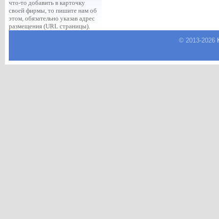
что-то добавить в карточку
своей фирмы, то пишите нам об
этом, обязательно указав адрес
размещения (URL страницы).
© 2013-
2026