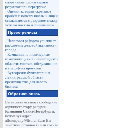
спортивные школы теряют
результат при перегрузке
Оценки, которые скрывают
пробелы: почему школы и лицеи
сталкиваются с разрывом между
успеваемостью и пониманием
Пресс-релизы
Налоговая реформа усиливает
расслоение деловой активности
города
Компании по инженерным
коммуникациям в Ленинградской
области: монтаж, обслуживание
и специфика проектов
Аутсорсинг бухгалтерии в
Ленинградской области:
преимущества для малого
бизнеса
Обратная связь
Вы можете оставить сообщение
администратору ресурса
Компании Санкт-Петербурга
,
используя адрес
allcompany@list.ru
. Если Вы
заметили неточности или хотите