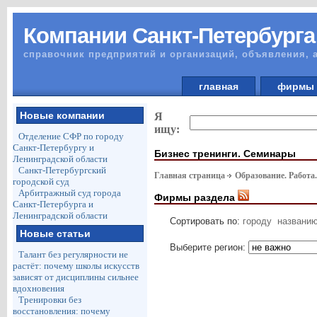
Компании Санкт-Петербурга
справочник предприятий и организаций, объявления, 
главная
фирм
Новые компании
Я
ищу:
Отделение СФР по городу
Санкт-Петербургу и
Бизнес тренинги. Семинары
Ленинградской области
Санкт-Петербургский
Главная страница
Образование. Работа
городской суд
Арбитражный суд города
Фирмы раздела
Санкт-Петербурга и
Ленинградской области
Сортировать по:
городу
названи
Новые статьи
Выберите регион:
Талант без регулярности не
растёт: почему школы искусств
зависят от дисциплины сильнее
вдохновения
Тренировки без
восстановления: почему