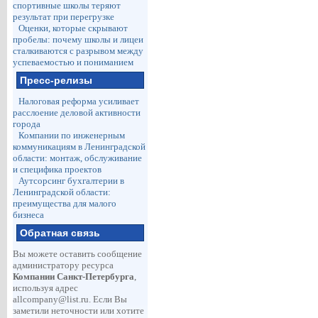
спортивные школы теряют
результат при перегрузке
Оценки, которые скрывают
пробелы: почему школы и лицеи
сталкиваются с разрывом между
успеваемостью и пониманием
Пресс-релизы
Налоговая реформа усиливает
расслоение деловой активности
города
Компании по инженерным
коммуникациям в Ленинградской
области: монтаж, обслуживание
и специфика проектов
Аутсорсинг бухгалтерии в
Ленинградской области:
преимущества для малого
бизнеса
Обратная связь
Вы можете оставить сообщение
администратору ресурса
Компании Санкт-Петербурга
,
используя адрес
allcompany@list.ru
. Если Вы
заметили неточности или хотите