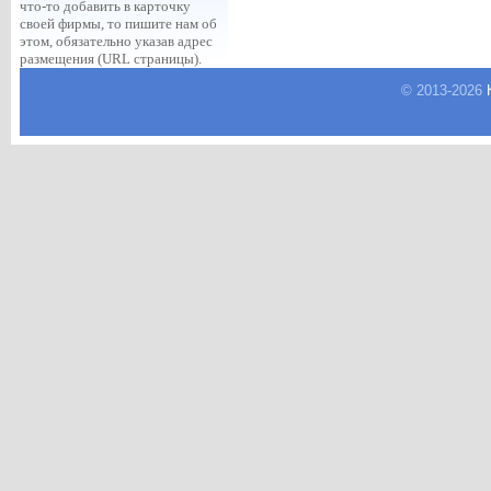
что-то добавить в карточку
своей фирмы, то пишите нам об
этом, обязательно указав адрес
размещения (URL страницы).
© 2013-
2026