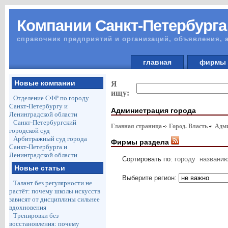
Компании Санкт-Петербурга
справочник предприятий и организаций, объявления, 
главная
фирм
Новые компании
Я
ищу:
Отделение СФР по городу
Санкт-Петербургу и
Администрация города
Ленинградской области
Санкт-Петербургский
Главная страница
Город. Власть
Адми
городской суд
Арбитражный суд города
Фирмы раздела
Санкт-Петербурга и
Ленинградской области
Сортировать по:
городу
названи
Новые статьи
Выберите регион:
Талант без регулярности не
растёт: почему школы искусств
зависят от дисциплины сильнее
вдохновения
Тренировки без
восстановления: почему