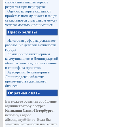
спортивные школы теряют
результат при перегрузке
Оценки, которые скрывают
пробелы: почему школы и лицеи
сталкиваются с разрывом между
успеваемостью и пониманием
Пресс-релизы
Налоговая реформа усиливает
расслоение деловой активности
города
Компании по инженерным
коммуникациям в Ленинградской
области: монтаж, обслуживание
и специфика проектов
Аутсорсинг бухгалтерии в
Ленинградской области:
преимущества для малого
бизнеса
Обратная связь
Вы можете оставить сообщение
администратору ресурса
Компании Санкт-Петербурга
,
используя адрес
allcompany@list.ru
. Если Вы
заметили неточности или хотите