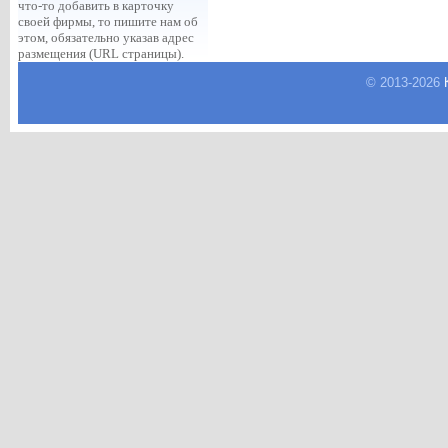
что-то добавить в карточку
своей фирмы, то пишите нам об
этом, обязательно указав адрес
размещения (URL страницы).
© 2013-
2026