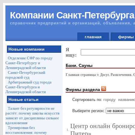
Компании Санкт-Петербурга
справочник предприятий и организаций, объявления, 
главная
фирм
Новые компании
Я
ищу:
Отделение СФР по городу
Санкт-Петербургу и
Бани. Сауны
Ленинградской области
Санкт-Петербургский
Главная страница
Досуг. Развлечения.
городской суд
Арбитражный суд города
Санкт-Петербурга и
Фирмы раздела
Ленинградской области
Новые статьи
Сортировать по:
городу
названи
Талант без регулярности не
Выберите регион:
растёт: почему школы искусств
зависят от дисциплины сильнее
вдохновения
Центр онлайн брониро
Тренировки без
1.
Питер»
восстановления: почему