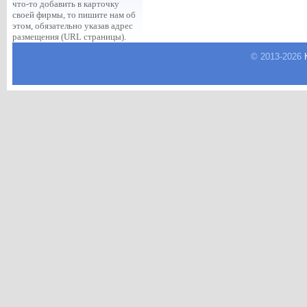
что-то добавить в карточку
своей фирмы, то пишите нам об
этом, обязательно указав адрес
размещения (URL страницы).
© 2013-
2026