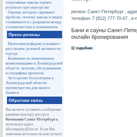
спортивные школы теряют
результат при перегрузке
регион: Санкт-Петербург , адре
Оценки, которые скрывают
пробелы: почему школы и лицеи
телефон: 7 (812) 777-70-07 , e-
сталкиваются с разрывом между
успеваемостью и пониманием
Бани и сауны Санкт-Пете
Пресс-релизы
онлайн бронирования
Налоговая реформа усиливает
расслоение деловой активности
города
Компании по инженерным
коммуникациям в Ленинградской
области: монтаж, обслуживание
и специфика проектов
Аутсорсинг бухгалтерии в
Ленинградской области:
преимущества для малого
бизнеса
Обратная связь
Вы можете оставить сообщение
администратору ресурса
Компании Санкт-Петербурга
,
используя адрес
allcompany@list.ru
. Если Вы
заметили неточности или хотите