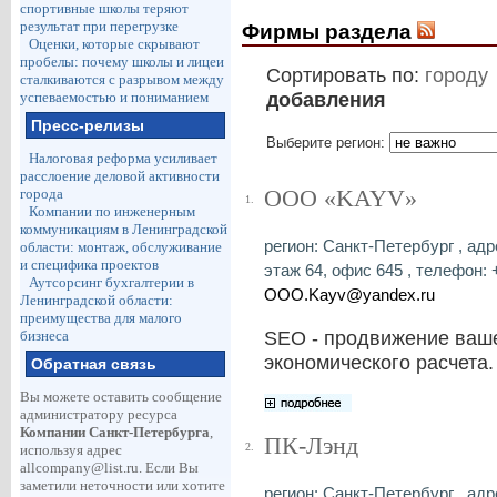
спортивные школы теряют
результат при перегрузке
Фирмы раздела
Оценки, которые скрывают
пробелы: почему школы и лицеи
Сортировать по:
городу
сталкиваются с разрывом между
добавления
успеваемостью и пониманием
Пресс-релизы
Выберите регион:
Налоговая реформа усиливает
расслоение деловой активности
ООО «KAYV»
города
1.
Компании по инженерным
коммуникациям в Ленинградской
регион: Санкт-Петербург , адр
области: монтаж, обслуживание
и специфика проектов
этаж 64, офис 645 , телефон: +
Аутсорсинг бухгалтерии в
OOO.Kayv@yandex.ru
Ленинградской области:
преимущества для малого
SEO - продвижение ваше
бизнеса
экономического расчета.
Обратная связь
Вы можете оставить сообщение
администратору ресурса
Компании Санкт-Петербурга
,
ПК-Лэнд
2.
используя адрес
allcompany@list.ru
. Если Вы
заметили неточности или хотите
регион: Санкт-Петербург , адр