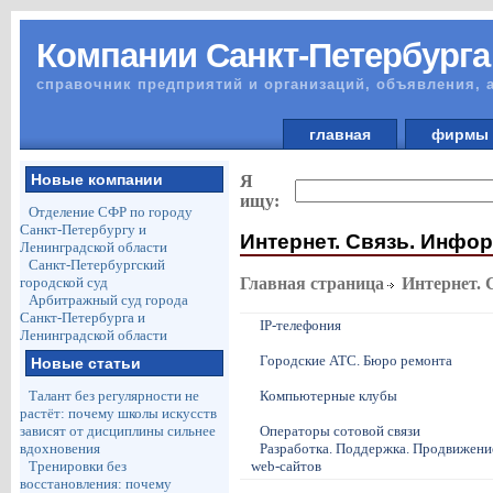
Компании Санкт-Петербурга
справочник предприятий и организаций, объявления, 
главная
фирм
Новые компании
Я
ищу:
Отделение СФР по городу
Санкт-Петербургу и
Интернет. Связь. Инфо
Ленинградской области
Санкт-Петербургский
городской суд
Главная страница
Интернет. 
Арбитражный суд города
Санкт-Петербурга и
IP-телефония
Ленинградской области
Городские АТС. Бюро ремонта
Новые статьи
Талант без регулярности не
Компьютерные клубы
растёт: почему школы искусств
зависят от дисциплины сильнее
Операторы сотовой связи
вдохновения
Разработка. Поддержка. Продвижени
Тренировки без
web-сайтов
восстановления: почему