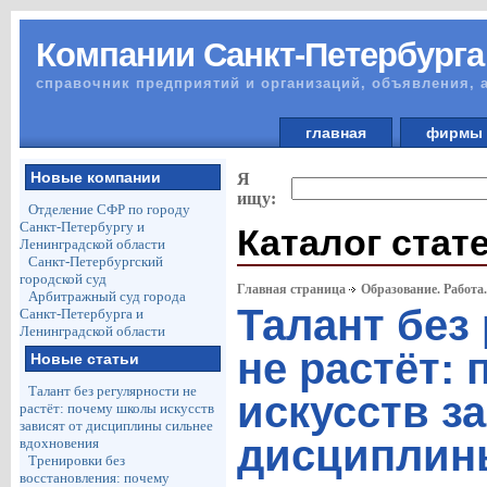
Компании Санкт-Петербурга
справочник предприятий и организаций, объявления, 
главная
фирм
Новые компании
Я
ищу:
Отделение СФР по городу
Санкт-Петербургу и
Каталог стат
Ленинградской области
Санкт-Петербургский
городской суд
Главная страница
Образование. Работа
Арбитражный суд города
Талант без
Санкт-Петербурга и
Ленинградской области
не растёт:
Новые статьи
Талант без регулярности не
искусств з
растёт: почему школы искусств
зависят от дисциплины сильнее
дисциплин
вдохновения
Тренировки без
восстановления: почему