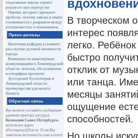
вдохновен
спортивные школы теряют
результат при перегрузке
Оценки, которые скрывают
пробелы: почему школы и лицеи
В творческом 
сталкиваются с разрывом между
успеваемостью и пониманием
интерес появл
Пресс-релизы
легко. Ребёнок
Налоговая реформа усиливает
расслоение деловой активности
города
быстро получи
Компании по инженерным
коммуникациям в Ленинградской
отклик от музы
области: монтаж, обслуживание
и специфика проектов
Аутсорсинг бухгалтерии в
или танца. Им
Ленинградской области:
преимущества для малого
месяцы заняти
бизнеса
Обратная связь
ощущение есте
Вы можете оставить сообщение
администратору ресурса
способностей.
Компании Санкт-Петербурга
,
используя адрес
allcompany@list.ru
. Если Вы
Но школы иску
заметили неточности или хотите