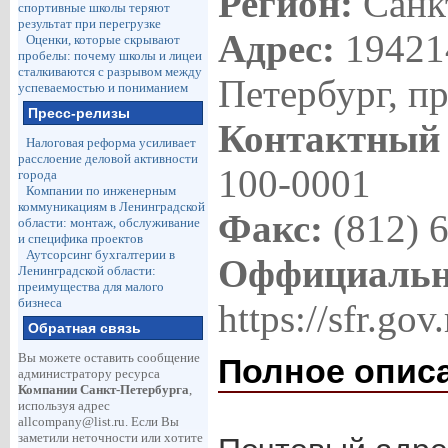
Регион:
Санк
спортивные школы теряют
результат при перегрузке
Адрес:
194214
Оценки, которые скрывают
пробелы: почему школы и лицеи
сталкиваются с разрывом между
Петербург, пр
успеваемостью и пониманием
Пресс-релизы
Контактный
Налоговая реформа усиливает
расслоение деловой активности
100-0001
города
Компании по инженерным
коммуникациям в Ленинградской
Факс:
(812) 
области: монтаж, обслуживание
и специфика проектов
Аутсорсинг бухгалтерии в
Оффициальн
Ленинградской области:
преимущества для малого
бизнеса
https://sfr.gov
Обратная связь
Вы можете оставить сообщение
Полное опис
администратору ресурса
Компании Санкт-Петербурга
,
используя адрес
allcompany@list.ru
. Если Вы
заметили неточности или хотите