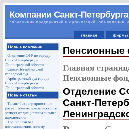
Компании Санкт-Петербурга
справочник предприятий и организаций, объявления, 
главная
фирм
Новые компании
Пенсионные
Отделение СФР по городу
Санкт-Петербургу и
Ленинградской области
Главная страниц
Санкт-Петербургский
городской суд
Пенсионные фо
Арбитражный суд города
Санкт-Петербурга и
Ленинградской области
Отделение С
Новые статьи
Санкт-Петерб
Талант без регулярности не
растёт: почему школы искусств
Ленинградск
зависят от дисциплины сильнее
вдохновения
Тренировки без
восстановления: почему