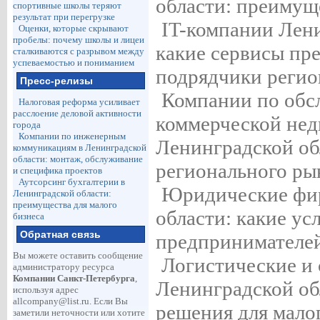
области: преимуще
спортивные школы теряют
результат при перегрузке
IT-компании Лени
Оценки, которые скрывают
пробелы: почему школы и лицеи
какие сервисы пр
сталкиваются с разрывом между
успеваемостью и пониманием
подрядчики регио
Пресс-релизы
Компании по об
Налоговая реформа усиливает
расслоение деловой активности
коммерческой не
города
Компании по инженерным
Ленинградской об
коммуникациям в Ленинградской
области: монтаж, обслуживание
регионального ры
и специфика проектов
Аутсорсинг бухгалтерии в
Юридические фи
Ленинградской области:
преимущества для малого
области: какие ус
бизнеса
Обратная связь
предпринимателе
Вы можете оставить сообщение
Логистические и 
администратору ресурса
Компании Санкт-Петербурга
,
Ленинградской об
используя адрес
allcompany@list.ru
. Если Вы
решения для малог
заметили неточности или хотите