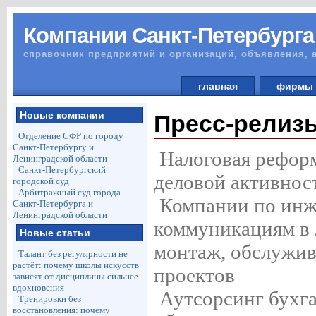
Компании Санкт-Петербурга
справочник предприятий и организаций, объявления, 
главная
фирм
Новые компании
Пресс-релиз
Отделение СФР по городу
Санкт-Петербургу и
Налоговая реформ
Ленинградской области
Санкт-Петербургский
деловой активнос
городской суд
Арбитражный суд города
Компании по ин
Санкт-Петербурга и
Ленинградской области
коммуникациям в 
Новые статьи
монтаж, обслужив
Талант без регулярности не
растёт: почему школы искусств
проектов
зависят от дисциплины сильнее
вдохновения
Аутсорсинг бухг
Тренировки без
восстановления: почему