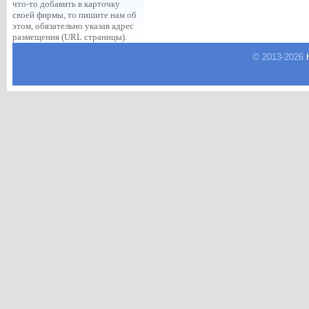
что-то добавить в карточку
своей фирмы, то пишите нам об
этом, обязательно указав адрес
размещения (URL страницы).
© 2013-
2026