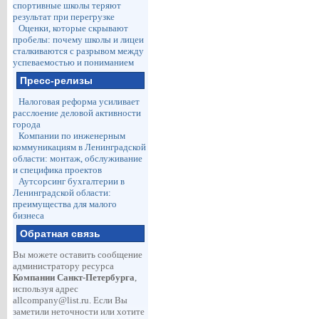
спортивные школы теряют
результат при перегрузке
Оценки, которые скрывают
пробелы: почему школы и лицеи
сталкиваются с разрывом между
успеваемостью и пониманием
Пресс-релизы
Налоговая реформа усиливает
расслоение деловой активности
города
Компании по инженерным
коммуникациям в Ленинградской
области: монтаж, обслуживание
и специфика проектов
Аутсорсинг бухгалтерии в
Ленинградской области:
преимущества для малого
бизнеса
Обратная связь
Вы можете оставить сообщение
администратору ресурса
Компании Санкт-Петербурга
,
используя адрес
allcompany@list.ru
. Если Вы
заметили неточности или хотите