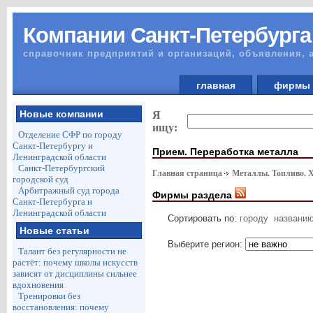
Компании Санкт-Петербурга
справочник предприятий и организаций, объявления, 
главная
фирм
Новые компании
Я
ищу:
Отделение СФР по городу
Санкт-Петербургу и
Прием. Переработка металла
Ленинградской области
Санкт-Петербургский
Главная страница
Металлы. Топливо. 
городской суд
Арбитражный суд города
Фирмы раздела
Санкт-Петербурга и
Ленинградской области
Сортировать по:
городу
названи
Новые статьи
Выберите регион:
Талант без регулярности не
растёт: почему школы искусств
зависят от дисциплины сильнее
вдохновения
Тренировки без
восстановления: почему