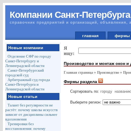
Компании Санкт-Петербурга
справочник предприятий и организаций, объявления, 
главная
фирм
Новые компании
Я
ищу:
Отделение СФР по городу
Санкт-Петербургу и
Производство и монтаж окон и
Ленинградской области
Санкт-Петербургский
Главная страница
Производство
Прои
городской суд
Арбитражный суд города
Фирмы раздела
Санкт-Петербурга и
Ленинградской области
Сортировать по:
городу
названи
Новые статьи
Выберите регион:
Талант без регулярности не
растёт: почему школы искусств
зависят от дисциплины сильнее
вдохновения
Тренировки без
восстановления: почему