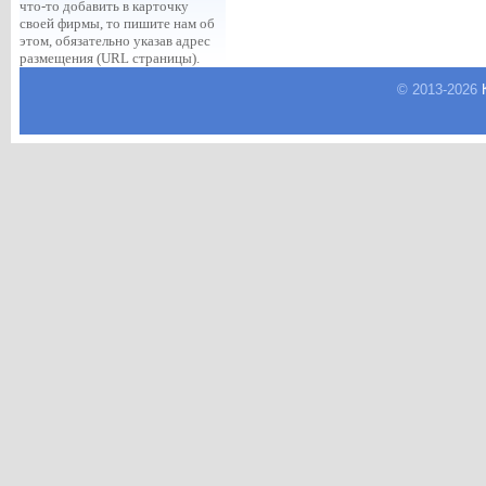
что-то добавить в карточку
своей фирмы, то пишите нам об
этом, обязательно указав адрес
размещения (URL страницы).
© 2013-
2026