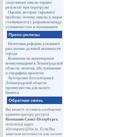
спортивные школы теряют
результат при перегрузке
Оценки, которые скрывают
пробелы: почему школы и лицеи
сталкиваются с разрывом между
успеваемостью и пониманием
Пресс-релизы
Налоговая реформа усиливает
расслоение деловой активности
города
Компании по инженерным
коммуникациям в Ленинградской
области: монтаж, обслуживание
и специфика проектов
Аутсорсинг бухгалтерии в
Ленинградской области:
преимущества для малого
бизнеса
Обратная связь
Вы можете оставить сообщение
администратору ресурса
Компании Санкт-Петербурга
,
используя адрес
allcompany@list.ru
. Если Вы
заметили неточности или хотите