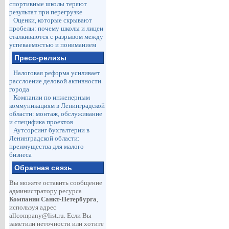
спортивные школы теряют
результат при перегрузке
Оценки, которые скрывают
пробелы: почему школы и лицеи
сталкиваются с разрывом между
успеваемостью и пониманием
Пресс-релизы
Налоговая реформа усиливает
расслоение деловой активности
города
Компании по инженерным
коммуникациям в Ленинградской
области: монтаж, обслуживание
и специфика проектов
Аутсорсинг бухгалтерии в
Ленинградской области:
преимущества для малого
бизнеса
Обратная связь
Вы можете оставить сообщение
администратору ресурса
Компании Санкт-Петербурга
,
используя адрес
allcompany@list.ru
. Если Вы
заметили неточности или хотите