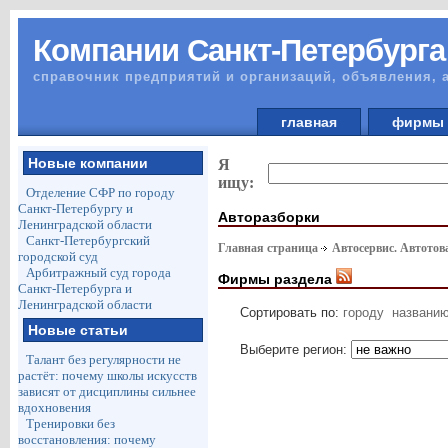
Компании Санкт-Петербурга
справочник предприятий и организаций, объявления, 
главная
фирм
Новые компании
Я
ищу:
Отделение СФР по городу
Санкт-Петербургу и
Авторазборки
Ленинградской области
Санкт-Петербургский
Главная страница
Автосервис. Автото
городской суд
Арбитражный суд города
Фирмы раздела
Санкт-Петербурга и
Ленинградской области
Сортировать по:
городу
названи
Новые статьи
Выберите регион:
Талант без регулярности не
растёт: почему школы искусств
зависят от дисциплины сильнее
вдохновения
Тренировки без
восстановления: почему