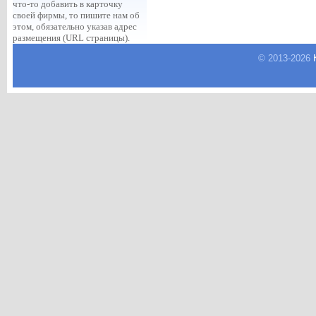
что-то добавить в карточку
своей фирмы, то пишите нам об
этом, обязательно указав адрес
размещения (URL страницы).
© 2013-
2026