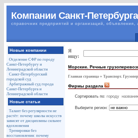
Компании Санкт-Петербург
справочник предприятий и организаций, объявления, 
Новые компании
Я
ищу:
Отделение СФР по городу
Санкт-Петербургу и
Морские. Речные грузоперевоз
Ленинградской области
Санкт-Петербургский
Главная страница
Транспорт. Грузопе
городской суд
Арбитражный суд города
Фирмы раздела
Санкт-Петербурга и
Ленинградской области
Сортировать по:
городу
названи
Новые статьи
Выберите регион:
Талант без регулярности не
растёт: почему школы искусств
зависят от дисциплины сильнее
вдохновения
Тренировки без
восстановления: почему