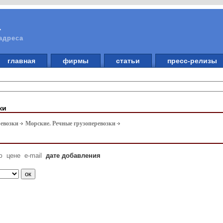
а
адреса
главная
фирмы
статьи
пресс-релизы
ки
ревозки
Морские. Речные грузоперевозки
ю
цене
e-mail
дате добавления