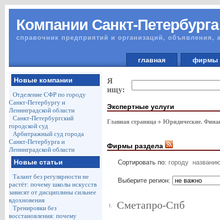
Компании Санкт-Петербурга
справочник предприятий и организаций, объявления, 
главная
фирм
Новые компании
Я
ищу:
Отделение СФР по городу
Санкт-Петербургу и
Экспертные услуги
Ленинградской области
Санкт-Петербургский
Главная страница
Юридические. Финан
городской суд
Арбитражный суд города
Санкт-Петербурга и
Фирмы раздела
Ленинградской области
Новые статьи
Сортировать по:
городу
названи
Талант без регулярности не
Выберите регион:
растёт: почему школы искусств
зависят от дисциплины сильнее
вдохновения
Сметапро-Спб
1.
Тренировки без
восстановления: почему