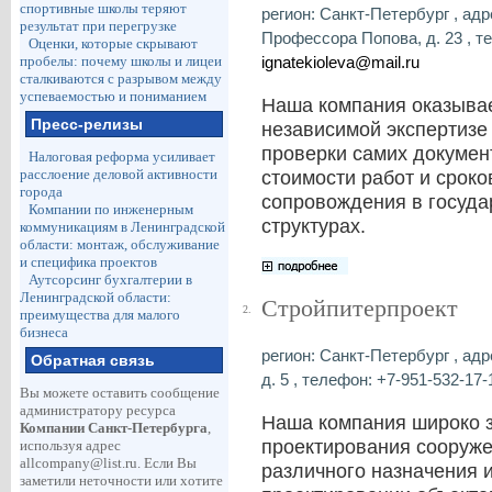
спортивные школы теряют
регион: Санкт-Петербург , адре
результат при перегрузке
Профессора Попова, д. 23 , те
Оценки, которые скрывают
ignatekioleva@mail.ru
пробелы: почему школы и лицеи
сталкиваются с разрывом между
успеваемостью и пониманием
Наша компания оказывае
Пресс-релизы
независимой экспертизе 
проверки самих докумен
Налоговая реформа усиливает
расслоение деловой активности
стоимости работ и сроко
города
сопровождения в госуда
Компании по инженерным
структурах.
коммуникациям в Ленинградской
области: монтаж, обслуживание
и специфика проектов
Аутсорсинг бухгалтерии в
Ленинградской области:
Стройпитерпроект
2.
преимущества для малого
бизнеса
регион: Санкт-Петербург , адре
Обратная связь
д. 5 , телефон: +7-951-532-17-1
Вы можете оставить сообщение
администратору ресурса
Наша компания широко з
Компании Санкт-Петербурга
,
проектирования сооруже
используя адрес
allcompany@list.ru
. Если Вы
различного назначения 
заметили неточности или хотите